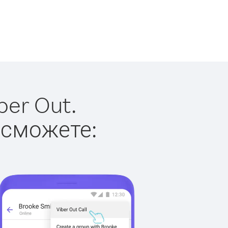
ber Out.
 сможете: