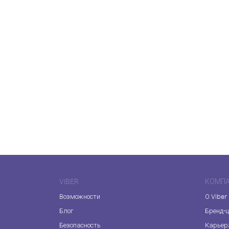
VIBER
КОМП
Возможности
О Viber
Блог
Бренд-
Безопасность
Карьер