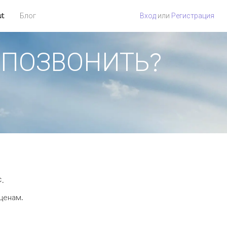
ut
Блог
Вход
или
Регистрация
АК ПОЗВОНИТЬ?
¢.
 ценам.