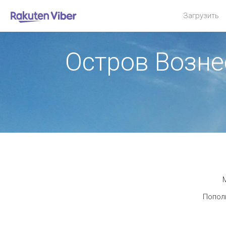
Загрузить
Остров Возне
М
Пополн