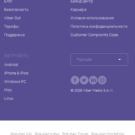
Блог
Бренд-центр
Безопасность
Карьера
Viber Out
Условия использования
Тарифы
Политика конфиденциальности
Поддержка
Customer Complaints Code
ЗАГРУЗИТЬ
Русский
Android
iPhone & iPad
Windows PC
Mac
©
2026
Viber Media S.à r.l.
Linux
Rakuten Viki
Rakuten Kobo
Rakuten Travel
Rakuten Marketing