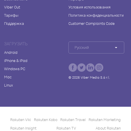
Viber Out
Условия использования
Тарифы
Политика конфиденциальности
Поддержка
Customer Complaints Code
ЗАГРУЗИТЬ
Русский
Android
iPhone & iPad
Windows PC
Mac
©
2026
Viber Media S.à r.l.
Linux
Rakuten Viki
Rakuten Kobo
Rakuten Travel
Rakuten Marketing
Rakuten Insight
Rakuten TV
About Rakuten