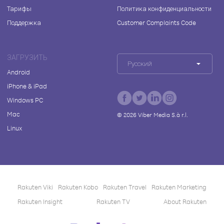
Тарифы
Политика конфиденциальности
Поддержка
Customer Complaints Code
ЗАГРУЗИТЬ
Русский
Android
iPhone & iPad
Windows PC
Mac
©
2026
Viber Media S.à r.l.
Linux
Rakuten Viki
Rakuten Kobo
Rakuten Travel
Rakuten Marketing
Rakuten Insight
Rakuten TV
About Rakuten