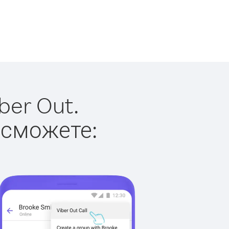
ber Out.
 сможете: