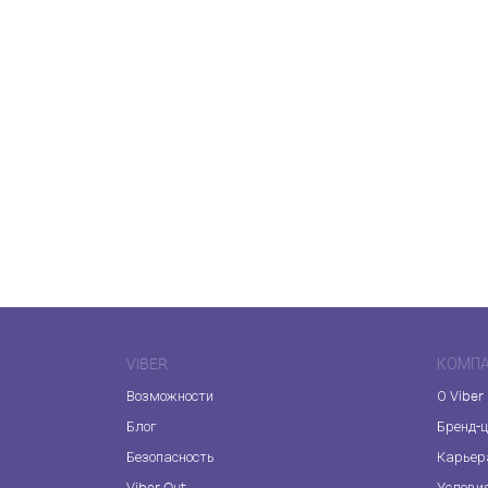
VIBER
КОМП
Возможности
О Viber
Блог
Бренд-
Безопасность
Карьер
Viber Out
Услови