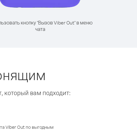
ьзовать кнопку "Вызов Viber Out" в меню
чата
вонящим
т, который вам подходит:
а Viber Out по выгодным