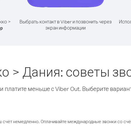
кко >
Выбрать контакт в Viber и позвонить через
Испол
экран информации
ер
о > Дания: советы з
 платите меньше с Viber Out. Выберите вариан
ш счёт немедленно. Оплачивайте международные звонки со счёт