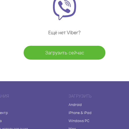
Ещё нет Viber?
Загрузить сейчас
АНИЯ
ЗАГРУЗИТЬ
Android
центр
iPhone & iPad
а
Windows PC
я использования
Mac