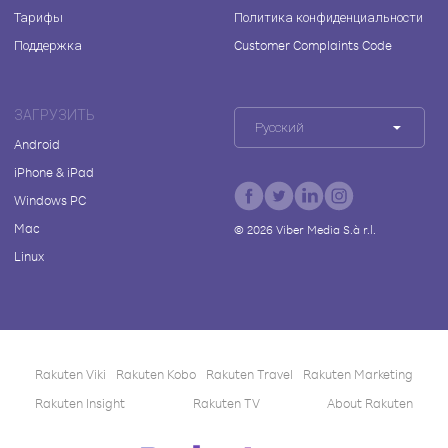
Тарифы
Политика конфиденциальности
Поддержка
Customer Complaints Code
ЗАГРУЗИТЬ
Русский
Android
iPhone & iPad
Windows PC
Mac
©
2026
Viber Media S.à r.l.
Linux
Rakuten Viki
Rakuten Kobo
Rakuten Travel
Rakuten Marketing
Rakuten Insight
Rakuten TV
About Rakuten