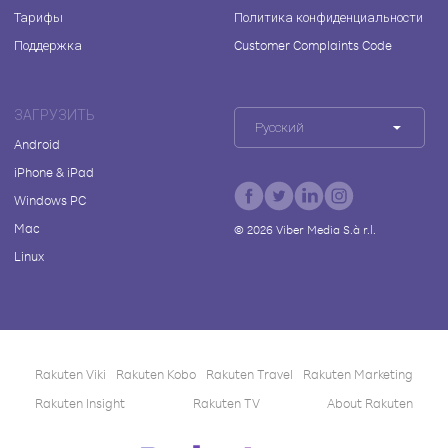
Тарифы
Политика конфиденциальности
Поддержка
Customer Complaints Code
ЗАГРУЗИТЬ
Русский
Android
iPhone & iPad
Windows PC
Mac
©
2026
Viber Media S.à r.l.
Linux
Rakuten Viki
Rakuten Kobo
Rakuten Travel
Rakuten Marketing
Rakuten Insight
Rakuten TV
About Rakuten