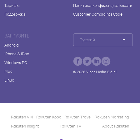
Тарифы
Политика конфиденциальности
Поддержка
Customer Complaints Code
ЗАГРУЗИТЬ
Русский
Android
iPhone & iPad
Windows PC
Mac
©
2026
Viber Media S.à r.l.
Linux
Rakuten Viki
Rakuten Kobo
Rakuten Travel
Rakuten Marketing
Rakuten Insight
Rakuten TV
About Rakuten