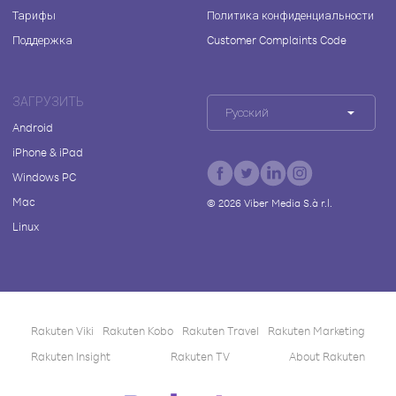
Тарифы
Политика конфиденциальности
Поддержка
Customer Complaints Code
ЗАГРУЗИТЬ
Русский
Android
iPhone & iPad
Windows PC
Mac
©
2026
Viber Media S.à r.l.
Linux
Rakuten Viki
Rakuten Kobo
Rakuten Travel
Rakuten Marketing
Rakuten Insight
Rakuten TV
About Rakuten