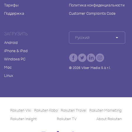
Тарифы
Политика конфиденциальности
Поддержка
Customer Complaints Code
ЗАГРУЗИТЬ
Русский
Android
iPhone & iPad
Windows PC
Mac
©
2026
Viber Media S.à r.l.
Linux
Rakuten Viki
Rakuten Kobo
Rakuten Travel
Rakuten Marketing
Rakuten Insight
Rakuten TV
About Rakuten