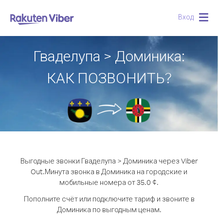
Вход
Togg
navig
Гваделупа > Доминика:
КАК ПОЗВОНИТЬ?
Выгодные звонки Гваделупа > Доминика через Viber
Out.
Минута звонка в Доминика на городские и
мобильные номера от 35.0 ¢.
Пополните счёт или подключите тариф и звоните в
Доминика по выгодным ценам.