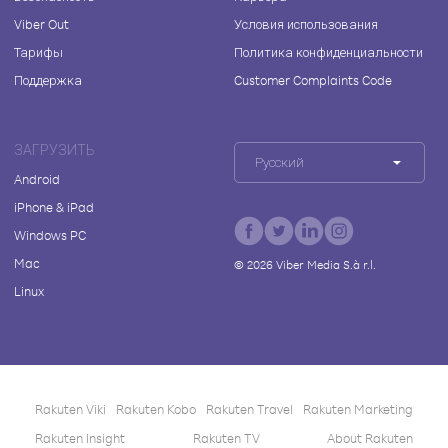
Viber Out
Условия использования
Тарифы
Политика конфиденциальности
Поддержка
Customer Complaints Code
ЗАГРУЗИТЬ
Русский
Android
iPhone & iPad
Windows PC
Mac
©
2026
Viber Media S.à r.l.
Linux
Rakuten Viki
Rakuten Kobo
Rakuten Travel
Rakuten Marketing
Rakuten Insight
Rakuten TV
About Rakuten