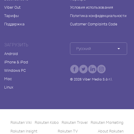
Viber Out
Условия использования
Тарифы
Политика конфиденциальности
Поддержка
Customer Complaints Code
ЗАГРУЗИТЬ
Русский
Android
iPhone & iPad
Windows PC
Mac
©
2026
Viber Media S.à r.l.
Linux
Rakuten Viki
Rakuten Kobo
Rakuten Travel
Rakuten Marketing
Rakuten Insight
Rakuten TV
About Rakuten