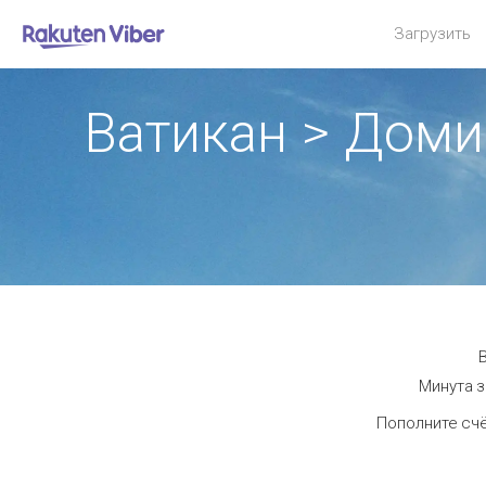
Загрузить
Ватикан > Доми
В
Минута з
Пополните счё