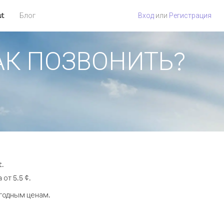
ut
Блог
Вход
или
Регистрация
 КАК ПОЗВОНИТЬ?
t.
от 5.5 ¢.
ыгодным ценам.