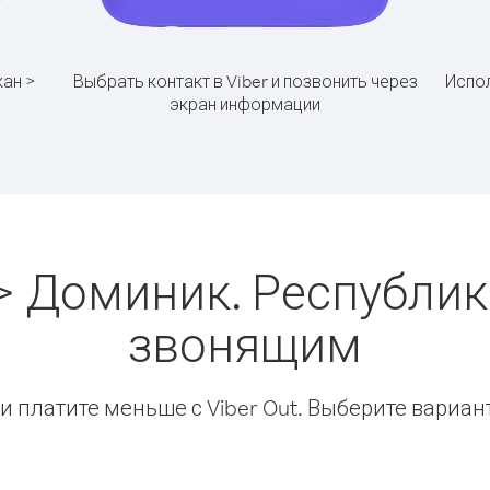
кан >
Выбрать контакт в Viber и позвонить через
Испол
экран информации
> Доминик. Республик
звонящим
 платите меньше с Viber Out. Выберите вариан