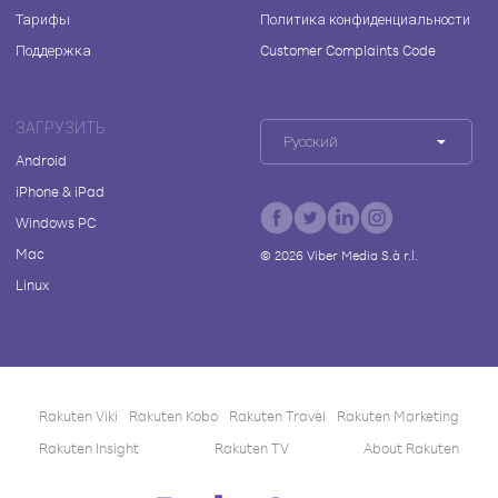
Тарифы
Политика конфиденциальности
Поддержка
Customer Complaints Code
ЗАГРУЗИТЬ
Русский
Android
iPhone & iPad
Windows PC
Mac
©
2026
Viber Media S.à r.l.
Linux
Rakuten Viki
Rakuten Kobo
Rakuten Travel
Rakuten Marketing
Rakuten Insight
Rakuten TV
About Rakuten