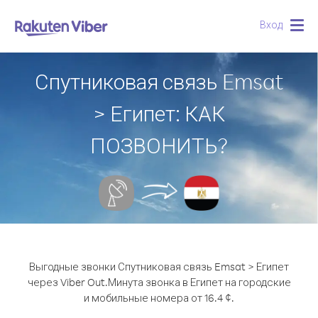
Вход
Togg
navig
Спутниковая связь Emsat
> Египет: КАК
ПОЗВОНИТЬ?
Выгодные звонки Спутниковая связь Emsat > Египет
через Viber Out.
Минута звонка в Египет на городские
и мобильные номера от 16.4 ¢.