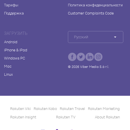
Тарифы
Политика конфиденциальности
Поддержка
Customer Complaints Code
ЗАГРУЗИТЬ
Русский
Android
iPhone & iPad
Windows PC
Mac
©
2026
Viber Media S.à r.l.
Linux
Rakuten Viki
Rakuten Kobo
Rakuten Travel
Rakuten Marketing
Rakuten Insight
Rakuten TV
About Rakuten