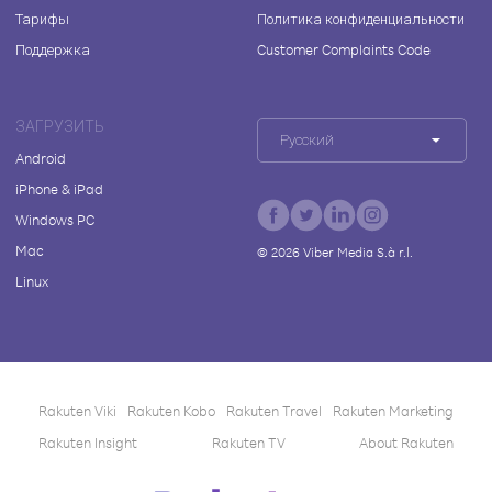
Тарифы
Политика конфиденциальности
Поддержка
Customer Complaints Code
ЗАГРУЗИТЬ
Русский
Android
iPhone & iPad
Windows PC
Mac
©
2026
Viber Media S.à r.l.
Linux
Rakuten Viki
Rakuten Kobo
Rakuten Travel
Rakuten Marketing
Rakuten Insight
Rakuten TV
About Rakuten