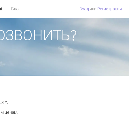
ut
Блог
Вход
или
Регистрация
ПОЗВОНИТЬ?
3 ¢.
ым ценам.