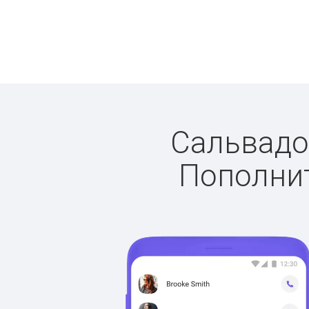
Сальвадор
Пополнит