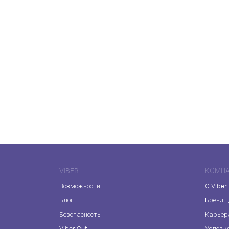
VIBER
КОМП
Возможности
О Viber
Блог
Бренд-
Безопасность
Карьер
Viber Out
Услови