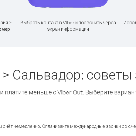
зия >
Выбрать контакт в Viber и позвонить через
Испол
экран информации
омер
 > Сальвадор: советы
 платите меньше с Viber Out. Выберите вариан
ш счёт немедленно. Оплачивайте международные звонки со счёт