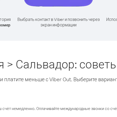
гория
Выбрать контакт в Viber и позвонить через
Испол
экран информации
номер
я > Сальвадор: совет
 платите меньше с Viber Out. Выберите вариан
ш счёт немедленно. Оплачивайте международные звонки со счёт