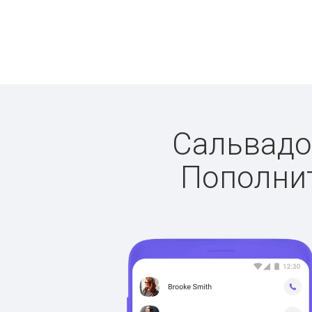
Сальвадор
Пополнит