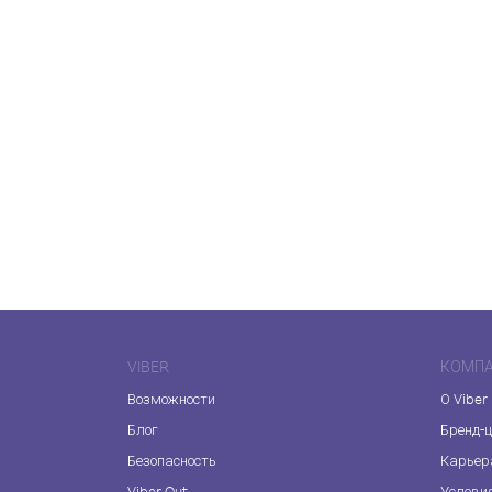
VIBER
КОМП
Возможности
О Viber
Блог
Бренд-
Безопасность
Карьер
Viber Out
Услови