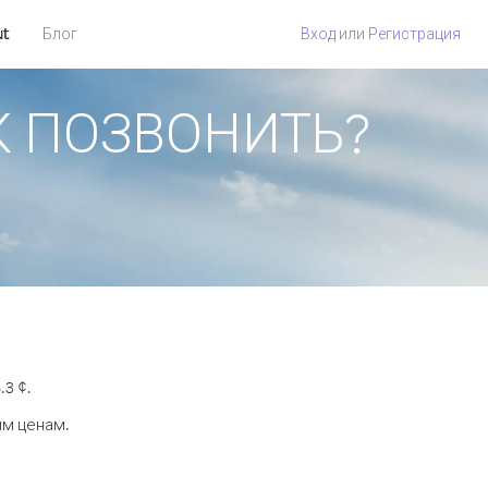
ut
Блог
Вход
или
Регистрация
АК ПОЗВОНИТЬ?
3 ¢.
ым ценам.