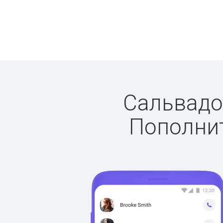
Сальвадор
Пополнит