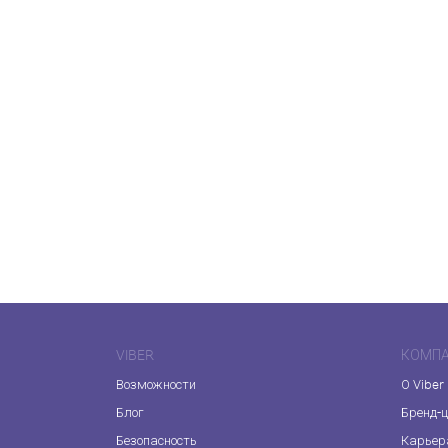
VIBER
КОМП
Возможности
О Viber
Блог
Бренд-
Безопасность
Карьер