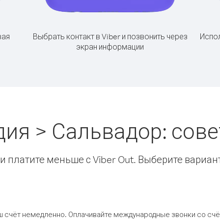
вая
Выбрать контакт в Viber и позвонить через
Испол
экран информации
дия > Сальвадор: сов
 платите меньше с Viber Out. Выберите вариан
ш счёт немедленно. Оплачивайте международные звонки со счёт