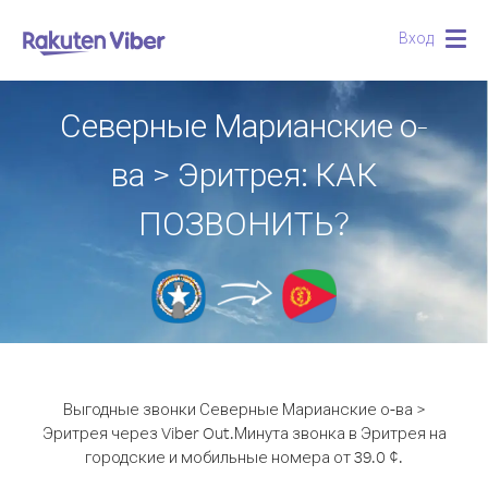
Вход
Togg
navig
Северные Марианские о-
ва > Эритрея: КАК
ПОЗВОНИТЬ?
Выгодные звонки Северные Марианские о-ва >
Эритрея через Viber Out.
Минута звонка в Эритрея на
городские и мобильные номера от 39.0 ¢.