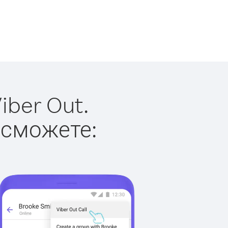
iber Out.
 сможете: