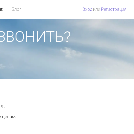
ut
Блог
Вход
или
Регистрация
ОЗВОНИТЬ?
 ¢.
м ценам.