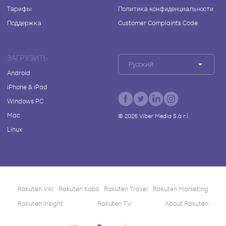
Тарифы
Политика конфиденциальности
Поддержка
Customer Complaints Code
ЗАГРУЗИТЬ
Русский
Android
iPhone & iPad
Windows PC
Mac
©
2026
Viber Media S.à r.l.
Linux
Rakuten Viki
Rakuten Kobo
Rakuten Travel
Rakuten Marketing
Rakuten Insight
Rakuten TV
About Rakuten