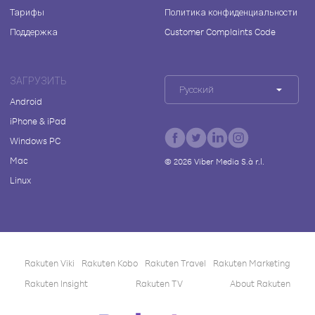
Тарифы
Политика конфиденциальности
Поддержка
Customer Complaints Code
ЗАГРУЗИТЬ
Русский
Android
iPhone & iPad
Windows PC
Mac
©
2026
Viber Media S.à r.l.
Linux
Rakuten Viki
Rakuten Kobo
Rakuten Travel
Rakuten Marketing
Rakuten Insight
Rakuten TV
About Rakuten