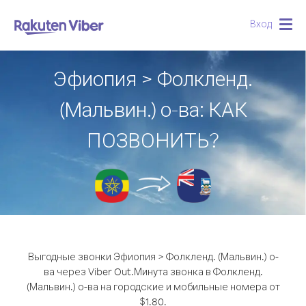
Вход
Togg
navig
Эфиопия > Фолкленд.
(Мальвин.) о-ва: КАК
ПОЗВОНИТЬ?
Выгодные звонки Эфиопия > Фолкленд. (Мальвин.) о-
ва через Viber Out.
Минута звонка в Фолкленд.
(Мальвин.) о-ва на городские и мобильные номера от
$1.80.