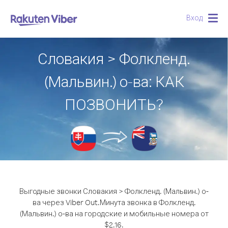
Вход
Togg
navig
Словакия > Фолкленд.
(Мальвин.) о-ва: КАК
ПОЗВОНИТЬ?
Выгодные звонки Словакия > Фолкленд. (Мальвин.) о-
ва через Viber Out.
Минута звонка в Фолкленд.
(Мальвин.) о-ва на городские и мобильные номера от
$2.16.