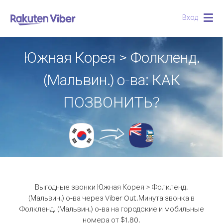
Вход
Togg
navig
Южная Корея > Фолкленд.
(Мальвин.) о-ва: КАК
ПОЗВОНИТЬ?
Выгодные звонки Южная Корея > Фолкленд.
(Мальвин.) о-ва через Viber Out.
Минута звонка в
Фолкленд. (Мальвин.) о-ва на городские и мобильные
номера от $1.80.