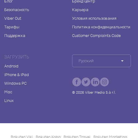
Блог
Бренд-центр
Безопасность
Карьера
Viber Out
Условия использования
Тарифы
Политика конфиденциальности
Поддержка
Customer Complaints Code
ЗАГРУЗИТЬ
Русский
Android
iPhone & iPad
Windows PC
Mac
©
2026
Viber Media S.à r.l.
Linux
Rakuten Viki
Rakuten Kobo
Rakuten Travel
Rakuten Marketing