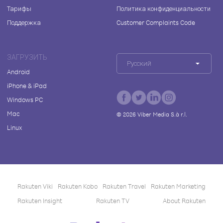
Тарифы
Политика конфиденциальности
Поддержка
Customer Complaints Code
ЗАГРУЗИТЬ
Русский
Android
iPhone & iPad
Windows PC
Mac
©
2026
Viber Media S.à r.l.
Linux
Rakuten Viki
Rakuten Kobo
Rakuten Travel
Rakuten Marketing
Rakuten Insight
Rakuten TV
About Rakuten