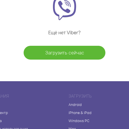
Ещё нет Viber?
Загрузить сейчас
АНИЯ
ЗАГРУЗИТЬ
Android
центр
iPhone & iPad
а
Windows PC
я использования
Mac