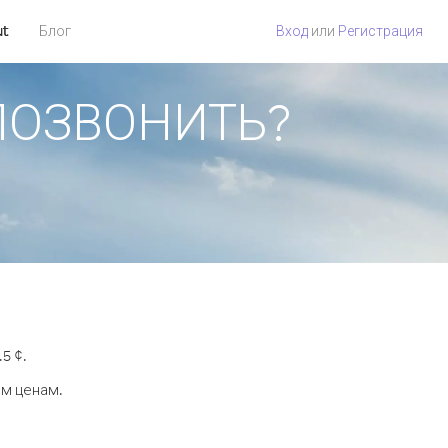
ut
Блог
Вход
или
Регистрация
 ПОЗВОНИТЬ?
5 ¢.
ым ценам.