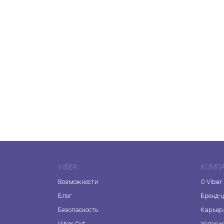
VIBER
КОМП
Возможности
О Viber
Блог
Бренд-
Безопасность
Карьер
Viber Out
Услови