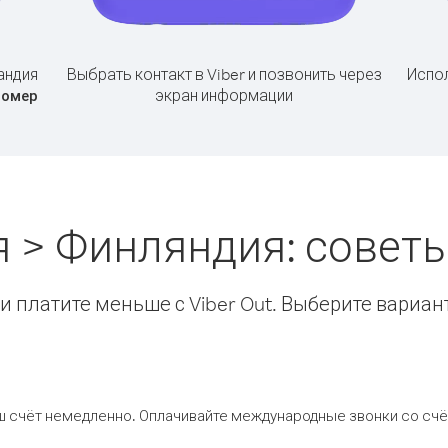
андия
Выбрать контакт в Viber и позвонить через
Испол
экран информации
номер
я > Финляндия: совет
 платите меньше с Viber Out. Выберите вариан
ш счёт немедленно. Оплачивайте международные звонки со счёт