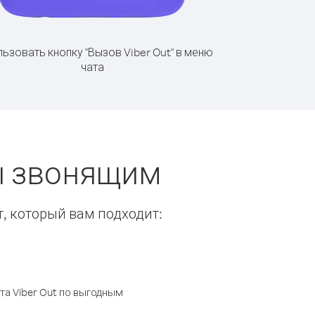
ьзовать кнопку "Вызов Viber Out" в меню
чата
ы звонящим
т, который вам подходит:
а Viber Out по выгодным