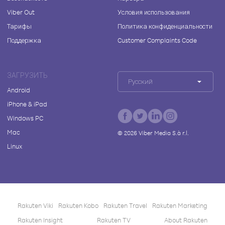
Viber Out
Условия использования
Тарифы
Политика конфиденциальности
Поддержка
Customer Complaints Code
ЗАГРУЗИТЬ
Русский
Android
iPhone & iPad
Windows PC
Mac
©
2026
Viber Media S.à r.l.
Linux
Rakuten Viki
Rakuten Kobo
Rakuten Travel
Rakuten Marketing
Rakuten Insight
Rakuten TV
About Rakuten