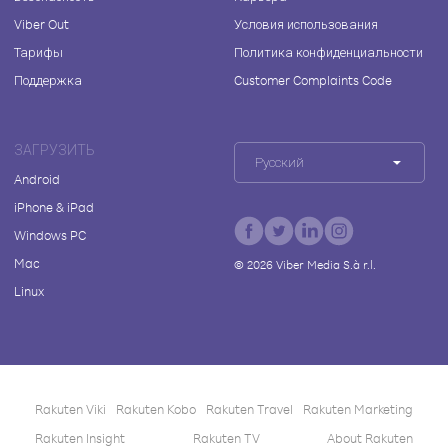
Viber Out
Условия использования
Тарифы
Политика конфиденциальности
Поддержка
Customer Complaints Code
ЗАГРУЗИТЬ
Русский
Android
iPhone & iPad
Windows PC
Mac
©
2026
Viber Media S.à r.l.
Linux
Rakuten Viki
Rakuten Kobo
Rakuten Travel
Rakuten Marketing
Rakuten Insight
Rakuten TV
About Rakuten