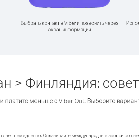
Выбрать контакт в Viber и позвонить через
Испол
экран информации
ан > Финляндия: сове
 платите меньше с Viber Out. Выберите вариан
ш счёт немедленно. Оплачивайте международные звонки со счёт