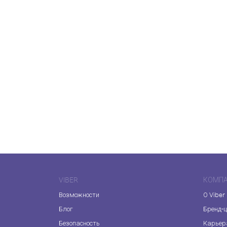
VIBER
КОМП
Возможности
О Viber
Блог
Бренд-
Безопасность
Карьер