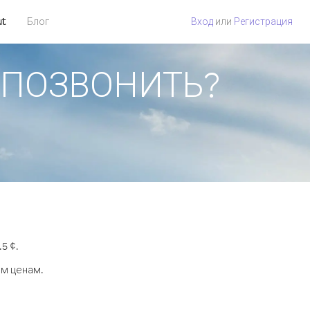
ut
Блог
Вход
или
Регистрация
К ПОЗВОНИТЬ?
5 ¢.
ым ценам.