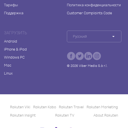
Тарифы
Политика конфиденциальности
Поддержка
Customer Complaints Code
ЗАГРУЗИТЬ
Русский
Android
iPhone & iPad
Windows PC
Mac
©
2026
Viber Media S.à r.l.
Linux
Rakuten Viki
Rakuten Kobo
Rakuten Travel
Rakuten Marketing
Rakuten Insight
Rakuten TV
About Rakuten