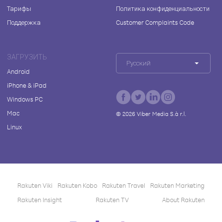
Тарифы
Политика конфиденциальности
Поддержка
Customer Complaints Code
ЗАГРУЗИТЬ
Русский
Android
iPhone & iPad
Windows PC
Mac
©
2026
Viber Media S.à r.l.
Linux
Rakuten Viki
Rakuten Kobo
Rakuten Travel
Rakuten Marketing
Rakuten Insight
Rakuten TV
About Rakuten