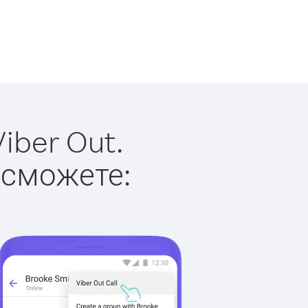
iber Out.
 сможете: