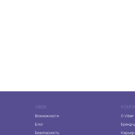
VIBER
КОМП
Возможности
О Viber
Блог
Бренд-
Безопасность
Карьер