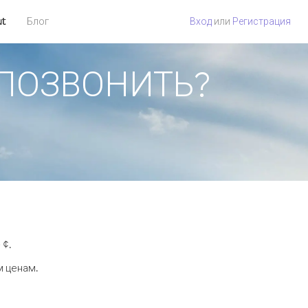
ut
Блог
Вход
или
Регистрация
К ПОЗВОНИТЬ?
 ¢.
м ценам.