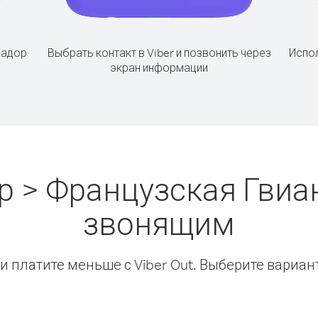
вадор
Выбрать контакт в Viber и позвонить через
Испол
экран информации
 > Французская Гвиа
звонящим
 платите меньше с Viber Out. Выберите вариан