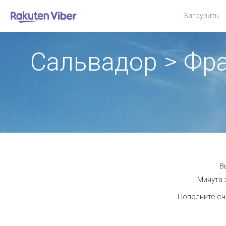
Загрузить
Сальвадор > Фр
В
Минута 
Пополните сч