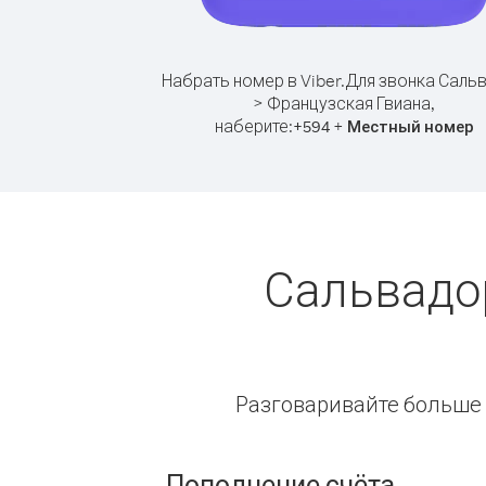
Набрать номер в Viber.
Для звонка Саль
> Французская Гвиана,
наберите:
+
+
594
Местный номер
Сальвадор
Разговаривайте больше и
Пополнение счёта