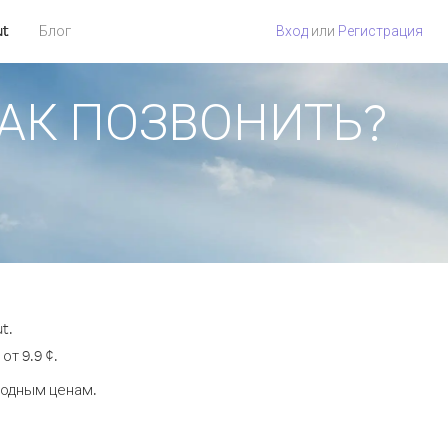
ut
Блог
Вход
или
Регистрация
 КАК ПОЗВОНИТЬ?
t.
т 9.9 ¢.
годным ценам.