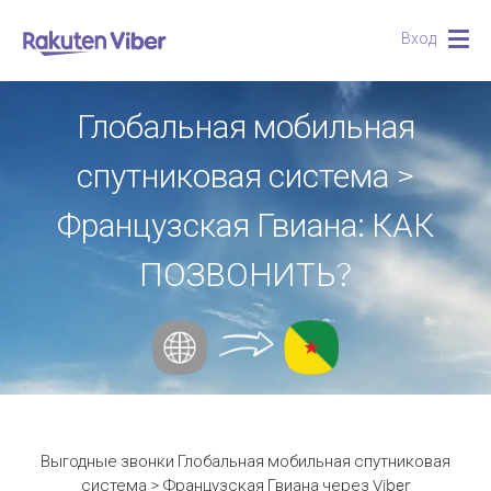
Вход
Togg
navig
Глобальная мобильная
спутниковая система >
Французская Гвиана: КАК
ПОЗВОНИТЬ?
Выгодные звонки Глобальная мобильная спутниковая
система > Французская Гвиана через Viber