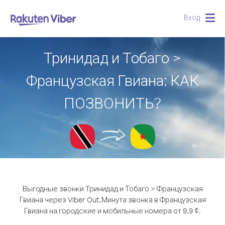
Вход
Togg
navig
Тринидад и Тобаго >
Французская Гвиана: КАК
ПОЗВОНИТЬ?
Выгодные звонки Тринидад и Тобаго > Французская
Гвиана через Viber Out.
Минута звонка в Французская
Гвиана на городские и мобильные номера от 9.9 ¢.