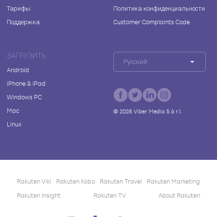
Тарифы
Политика конфиденциальности
Поддержка
Customer Complaints Code
ЗАГРУЗИТЬ
Русский
Android
iPhone & iPad
Windows PC
Mac
©
2026
Viber Media S.à r.l.
Linux
Rakuten Viki
Rakuten Kobo
Rakuten Travel
Rakuten Marketing
Rakuten Insight
Rakuten TV
About Rakuten