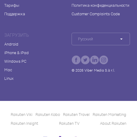
Тарифы
Политика конфиденциальности
Поддержка
Customer Complaints Code
ЗАГРУЗИТЬ
Русский
Android
iPhone & iPad
Windows PC
Mac
©
2026
Viber Media S.à r.l.
Linux
Rakuten Viki
Rakuten Kobo
Rakuten Travel
Rakuten Marketing
Rakuten Insight
Rakuten TV
About Rakuten