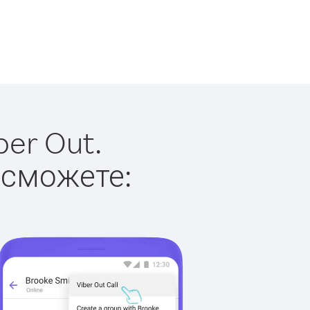
ber Out.
 сможете: