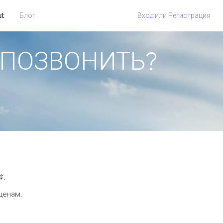
ut
Блог
Вход
или
Регистрация
АК ПОЗВОНИТЬ?
¢.
 ценам.