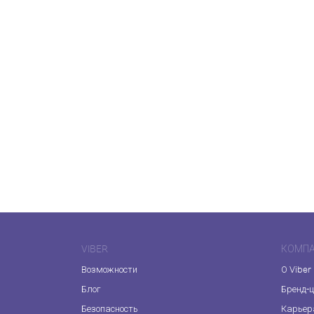
VIBER
КОМП
Возможности
О Viber
Блог
Бренд-
Безопасность
Карьер