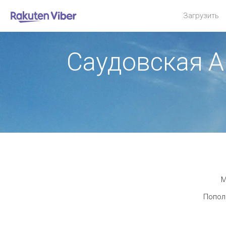
Загрузить
Саудовская А
М
Пополн