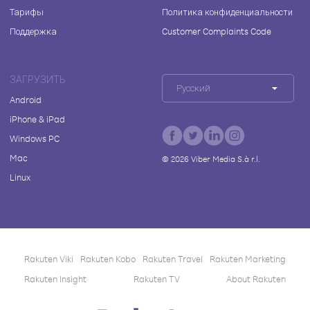
Тарифы
Политика конфиденциальности
Поддержка
Customer Complaints Code
ЗАГРУЗИТЬ
Русский
Android
iPhone & iPad
Windows PC
Mac
©
2026
Viber Media S.à r.l.
Linux
Rakuten Viki
Rakuten Kobo
Rakuten Travel
Rakuten Marketing
Rakuten Insight
Rakuten TV
About Rakuten