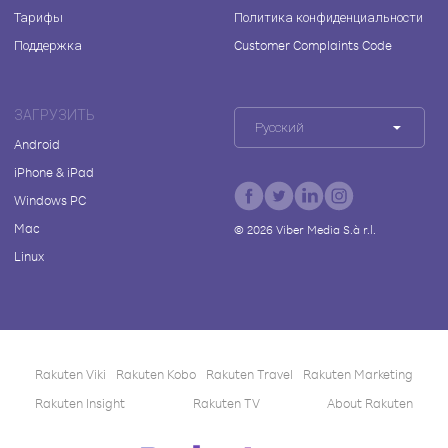
Тарифы
Политика конфиденциальности
Поддержка
Customer Complaints Code
ЗАГРУЗИТЬ
Русский
Android
iPhone & iPad
Windows PC
Mac
©
2026
Viber Media S.à r.l.
Linux
Rakuten Viki
Rakuten Kobo
Rakuten Travel
Rakuten Marketing
Rakuten Insight
Rakuten TV
About Rakuten