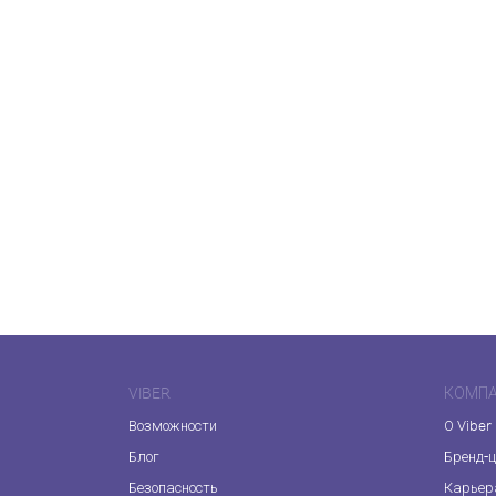
VIBER
КОМП
Возможности
О Viber
Блог
Бренд-
Безопасность
Карьер