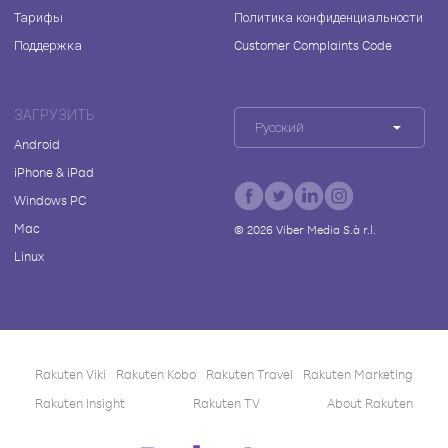
Тарифы
Политика конфиденциальности
Поддержка
Customer Complaints Code
ЗАГРУЗИТЬ
Русский
Android
iPhone & iPad
Windows PC
Mac
©
2026
Viber Media S.à r.l.
Linux
Rakuten Viki
Rakuten Kobo
Rakuten Travel
Rakuten Marketing
Rakuten Insight
Rakuten TV
About Rakuten