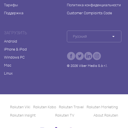
Тарифы
Политика конфиденциальности
Поддержка
Customer Complaints Code
ЗАГРУЗИТЬ
Русский
Android
iPhone & iPad
Windows PC
Mac
©
2026
Viber Media S.à r.l.
Linux
Rakuten Viki
Rakuten Kobo
Rakuten Travel
Rakuten Marketing
Rakuten Insight
Rakuten TV
About Rakuten