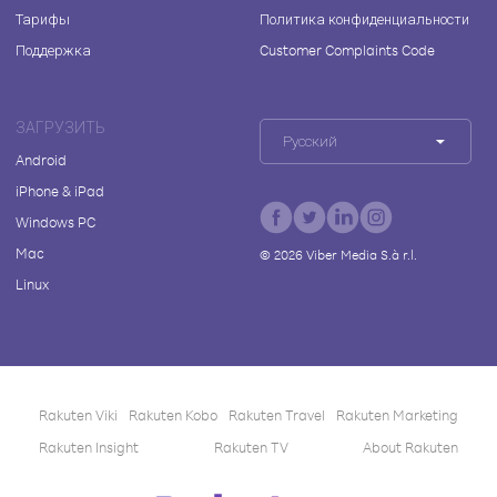
Тарифы
Политика конфиденциальности
Поддержка
Customer Complaints Code
ЗАГРУЗИТЬ
Русский
Android
iPhone & iPad
Windows PC
Mac
©
2026
Viber Media S.à r.l.
Linux
Rakuten Viki
Rakuten Kobo
Rakuten Travel
Rakuten Marketing
Rakuten Insight
Rakuten TV
About Rakuten