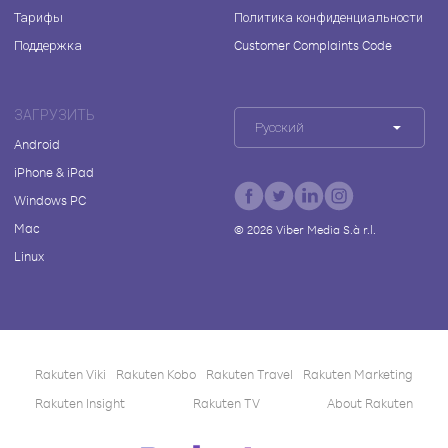
Тарифы
Политика конфиденциальности
Поддержка
Customer Complaints Code
ЗАГРУЗИТЬ
Русский
Android
iPhone & iPad
Windows PC
Mac
©
2026
Viber Media S.à r.l.
Linux
Rakuten Viki
Rakuten Kobo
Rakuten Travel
Rakuten Marketing
Rakuten Insight
Rakuten TV
About Rakuten