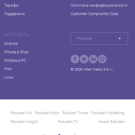
Тарифы
Политика конфиденциальности
Поддержка
Customer Complaints Code
ЗАГРУЗИТЬ
Русский
Android
iPhone & iPad
Windows PC
Mac
©
2026
Viber Media S.à r.l.
Linux
Rakuten Viki
Rakuten Kobo
Rakuten Travel
Rakuten Marketing
Rakuten Insight
Rakuten TV
About Rakuten